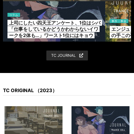
コラム
事件・事故
上司にしたい四天王アンケート、1位はシバ
「仕事をしているかどうかわからないイワ
エンジュ
ークを2体も…」ワースト1位にはキョウ
の手この
TC JOURNAL
TC ORIGINAL （2023）