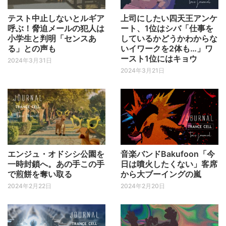
テスト中止しないとルギア
上司にしたい四天王アンケ
呼ぶ！脅迫メールの犯人は
ート、1位はシバ「仕事を
小学生と判明「センスあ
しているかどうかわからな
る」との声も
いイワークを2体も…」ワ
ースト1位にはキョウ
2024年3月31日
2024年3月21日
エンジュ・オドシシ公園を
音楽バンドBakufoon「今
一時封鎖へ。あの手この手
日は噴火したくない」客席
で煎餅を奪い取る
から大ブーイングの嵐
2024年2月22日
2024年2月20日