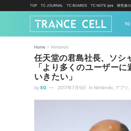
TOP
TC JOURNAL
TC BOARDS
TC NOTE /pre
研究者の
TC
Home
Nintendo
任天堂の君島社長、ソシ
「より多くのユーザーに
いきたい」
by
EG
2017年7月5日
in
Nintendo
,
アプリ
,