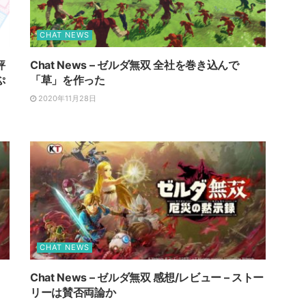
CHAT NEWS
評
Chat News – ゼルダ無双 全社を巻き込んで
ぷ
「草」を作った
2020年11月28日
CHAT NEWS
Chat News – ゼルダ無双 感想/レビュー – ストー
リーは賛否両論か