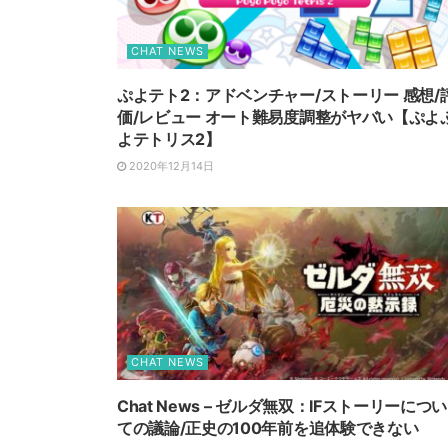
CHAT NEWS
ぷよテト2：アドベンチャー/ストーリー 感想/
価/レビュー オート難易度調整がヤバい【ぷよ
よテトリス2】
2020年12月14日
CHAT NEWS
Chat News – ゼルダ無双：IFストーリーについ
ての議論/正史の100年前を追体験できない