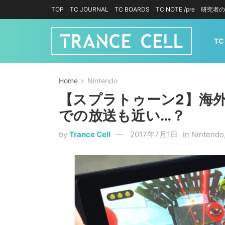
TOP
TC JOURNAL
TC BOARDS
TC NOTE /pre
研究者の
TC
Home
Nintendo
【スプラトゥーン2】海
での放送も近い…？
by
Trance Cell
2017年7月1日
in
Nintendo