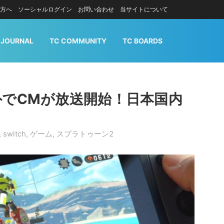
方へ
ソーシャルログイン
お問い合わせ
当サイトについて
 JOURNAL
TC COMMUNITY
TC BOARDS
外でCMが放送開始！日本国内
,
switch
,
ゲーム
,
スプラトゥーン2