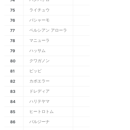
ライチュウ
75
バシャーモ
76
ペルシアン アローラ
77
マニューラ
78
ハッサム
79
クワガノン
80
ピッピ
81
カポエラー
82
ドレディア
83
ハリテヤマ
84
ヒートロトム
85
バルジーナ
86