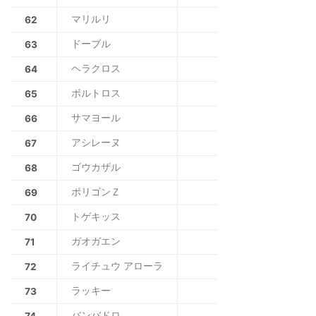
マリルリ
62
ドーブル
63
ヘラクロス
64
ボルトロス
65
サマヨール
66
アシレーヌ
67
ゴウカザル
68
ポリゴンＺ
69
トゲキッス
70
ガオガエン
71
ライチュウ アローラ
72
ラッキー
73
バンバドロ
74