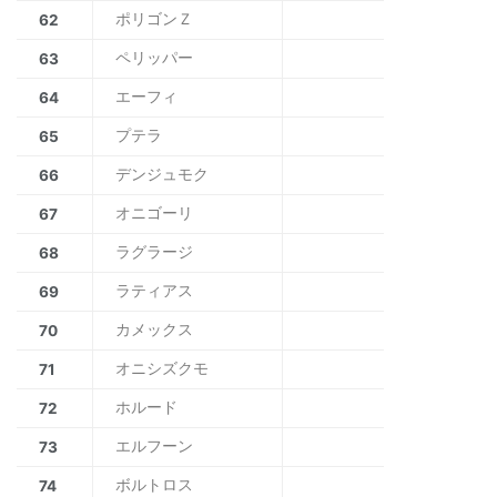
ポリゴンＺ
62
ペリッパー
63
エーフィ
64
プテラ
65
デンジュモク
66
オニゴーリ
67
ラグラージ
68
ラティアス
69
カメックス
70
オニシズクモ
71
ホルード
72
エルフーン
73
ボルトロス
74