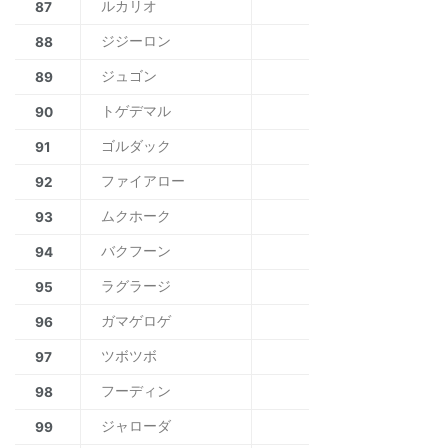
ルカリオ
87
ジジーロン
88
ジュゴン
89
トゲデマル
90
ゴルダック
91
ファイアロー
92
ムクホーク
93
バクフーン
94
ラグラージ
95
ガマゲロゲ
96
ツボツボ
97
フーディン
98
ジャローダ
99