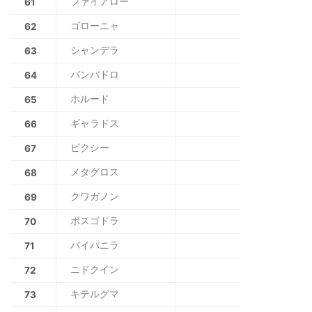
ファイアロー
61
ゴローニャ
62
シャンデラ
63
バンバドロ
64
ホルード
65
ギャラドス
66
ピクシー
67
メタグロス
68
クワガノン
69
ボスゴドラ
70
バイバニラ
71
ニドクイン
72
キテルグマ
73