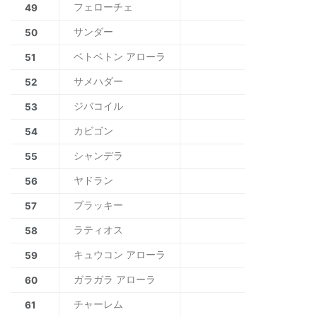
フェローチェ
49
サンダー
50
ベトベトン アローラ
51
サメハダー
52
ジバコイル
53
カビゴン
54
シャンデラ
55
ヤドラン
56
ブラッキー
57
ラティオス
58
キュウコン アローラ
59
ガラガラ アローラ
60
チャーレム
61