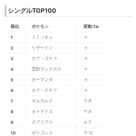
シングルTOP100
順位
ポケモン
変動:1w
ミミッキュ
→
1
リザードン
→
2
カプ・コケコ
→
3
霊獣ランドロス
→
4
ボーマンダ
→
5
カプ・テテフ
→
6
ギルガルド
↑:8
7
ギャラドス
↑:9
8
ガブリアス
↓:7
9
ポリゴン２
↑:12
10