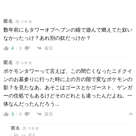
匿名
3 年 前
数年前にもタワーオブヘブンの鐘で遊んで燃えてた奴い
なかったっけ？あれ別の奴だっけか？
返信
4
0
匿名
3 年 前
ポケモンタワーって言えば、この間亡くなったニドクイ
ンのお墓参りに行った時に上の方の階で変なポケモンの
影？を見たなあ。あそこはゴースとかゴースト、ゲンガ
ーの住処でもあるけどそのどれとも違ったんだよね。一
体なんだったんだろう…
返信
3
0
匿名
3 年 前
>>
匿名