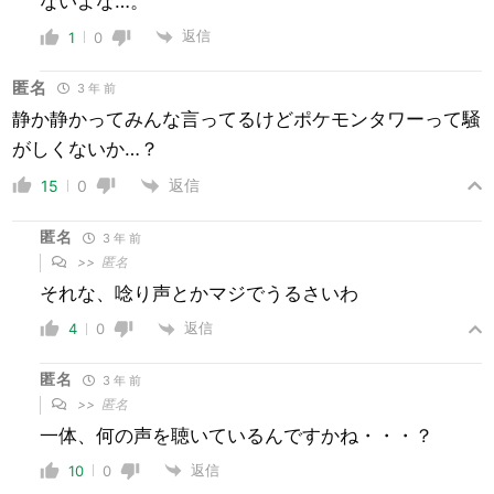
ないよな…。
返信
1
0
匿名
3 年 前
静か静かってみんな言ってるけどポケモンタワーって騒
がしくないか…？
返信
15
0
匿名
3 年 前
>>
匿名
それな、唸り声とかマジでうるさいわ
返信
4
0
匿名
3 年 前
>>
匿名
一体、何の声を聴いているんですかね・・・？
返信
10
0