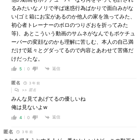
るみたいなノリで半ば迷惑行為ばかりで面白みがな
い(ゴミ箱にお宝があるのか他人の家を漁ってみた、
初心者トレーナーのボロのつりざおを折ってみた
等)、あとこういう動画のサムネがなんでもポケチュ
ーバーの変顔なのかも理解に苦しむ、本人の自己満
だけで延々とグダってるので内容とあわせて苦痛だ
けだったな。
返信
5
0
匿名
3 年 前
>>
匿名
みんな見てあげてるの優しいね
俺は見ないよw
返信
4
0
匿名
3 年 前