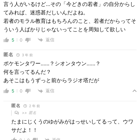
言う人がいるけど…その「今どきの若者」の自分からし
てみれば、迷惑甚だしいんだよね。
若者のモラル教育はもちろんのこと、若者だからってそ
ういう人ばかりじゃないってことを周知して欲しい
返信
5
0
匿名
3 年 前
ポケモンタワー……？シオンタウン……？
何を言ってるんだ？
あそこはもうずっと前からラジオ塔だが
返信
5
0
匿名
2 年 前
>>
匿名
たまにじくうのゆがみがはっせいしてるって、ウワ
サだよ！！
返信
0
0