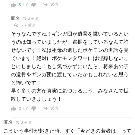
返信
5
0
匿名
3 年 前
>>
匿名
そうなんですね！ギンガ団が遺骨を撒いているとい
うのは知っていましたが、盗掘をしているなんて許
せないです！私は祖母の遺したポケモンの世話を見
ています！絶対にポケモンタワーには埋葬しないこ
とにしました！もし気づかずにいたら、将来あの子
の遺骨をギンガ団に渡していたかもしれないと思う
と怖いです！
早く多くの方が真実に気づけるよう、みなさんで拡
散していきましょう！
返信
0
0
匿名
3 年 前
こういう事件が起きた時、すぐ「今どきの若者は」って