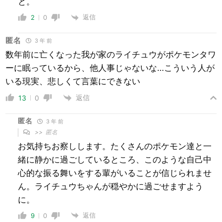
と。
返信
2
0
匿名
3 年 前
数年前に亡くなった我が家のライチュウがポケモンタワ
ーに眠っているから、他人事じゃないな…こういう人が
いる現実、悲しくて言葉にできない
返信
13
0
匿名
3 年 前
>>
匿名
お気持ちお察しします。たくさんのポケモン達と一
緒に静かに過ごしているところ、このような自己中
心的な振る舞いをする輩がいることが信じられませ
ん。ライチュウちゃんが穏やかに過ごせますよう
に。
返信
9
0