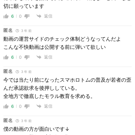
切に願っています
返信
6
0
匿名
3 年 前
動画の運営サイドのチェック体制どうなってんだよ
こんな不快動画は公開する前に弾いて欲しい
返信
6
0
匿名
3 年 前
今では当たり前になったスマホロトムの普及が若者の歪
んだ承認欲求を後押ししている。
全地方で徹底したモラル教育を求める。
返信
6
0
匿名
3 年 前
僕の動画の方が面白いです↓