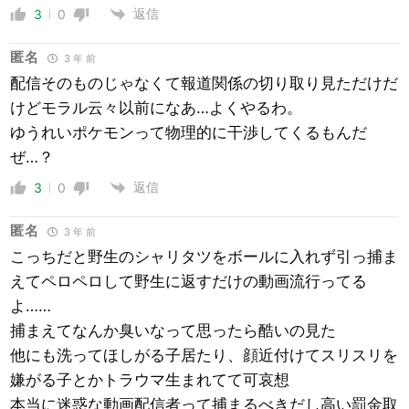
返信
3
0
匿名
3 年 前
配信そのものじゃなくて報道関係の切り取り見ただけだ
けどモラル云々以前になあ…よくやるわ。
ゆうれいポケモンって物理的に干渉してくるもんだ
ぜ…？
返信
3
0
匿名
3 年 前
こっちだと野生のシャリタツをボールに入れず引っ捕ま
えてペロペロして野生に返すだけの動画流行ってる
よ……
捕まえてなんか臭いなって思ったら酷いの見た
他にも洗ってほしがる子居たり、顔近付けてスリスリを
嫌がる子とかトラウマ生まれてて可哀想
本当に迷惑な動画配信者って捕まるべきだし高い罰金取