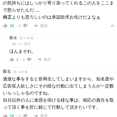
の気持ちにはしっかり寄り添ってくれるこの人をここま
で怒らせたんだ…。
幽霊よりも恐ろしいのは承認欲求お化けだよなぁ
返信
29
0
匿名
3 年 前
>>
匿名
ほんまそれ。
返信
3
0
匿名
4 年 前
過激な事をすると皆再生してしまいますから、知名度や
広告収入欲しさにその様な行動に出てしまう人が一定数
いらっしゃるのですね。
自分以外の人に迷惑を掛ける様な事は、相応の責任を取
って頂く事を肝に銘じて行動して頂きたいです。
返信
28
0