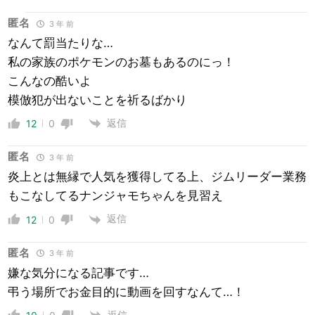
匿名
3 年 前
なんて罰当たりな…
私の家族のポケモンのお墓もあるのにっ！
こんなの酷いよ
模倣犯が出ないことを祈るばかり
返信
12
0
匿名
3 年 前
炎上とは無縁で人気を獲得してる上、ジムリーダー業務
もこなしてるナンジャモちゃんを見習え
返信
12
0
匿名
3 年 前
嫌な気分になる記事です…
弔う場所でお金目的に動画を回すなんて…！
返信