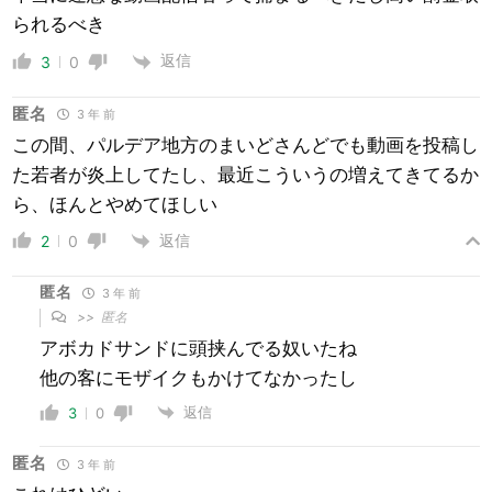
られるべき
返信
3
0
匿名
3 年 前
この間、パルデア地方のまいどさんどでも動画を投稿し
た若者が炎上してたし、最近こういうの増えてきてるか
ら、ほんとやめてほしい
返信
2
0
匿名
3 年 前
>>
匿名
アボカドサンドに頭挟んでる奴いたね
他の客にモザイクもかけてなかったし
返信
3
0
匿名
3 年 前