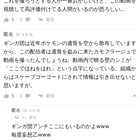
これを撮ろうとする人が一番おかしいけど、この動画を
視聴して高評価付けてる人間がいるのが恐ろしい…
返信
5
0
匿名
3 年 前
ギンガ団は近年ポケモンの遺骨を空から散布しています
から、この配信者は遺骨を盗みに来たカモフラージュで
動画を撮ったんでしょうね。動画内で映る壁のシミが
「ここでほねをほれ」という点字になっている。組織か
らはスケープゴーゴートにされて情報は引き出せないと
思いますが。
返信
5
0
匿名
3 年 前
>>
匿名
ギンガ団アンチここにもいるのかよwww
毎度妄想乙www