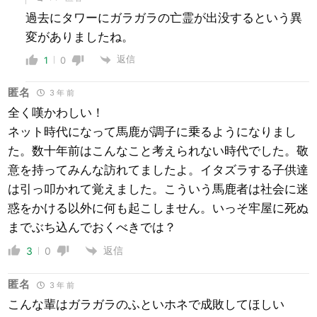
過去にタワーにガラガラの亡霊が出没するという異
変がありましたね。
返信
1
0
匿名
3 年 前
全く嘆かわしい！
ネット時代になって馬鹿が調子に乗るようになりまし
た。数十年前はこんなこと考えられない時代でした。敬
意を持ってみんな訪れてましたよ。イタズラする子供達
は引っ叩かれて覚えました。こういう馬鹿者は社会に迷
惑をかける以外に何も起こしません。いっそ牢屋に死ぬ
までぶち込んでおくべきでは？
返信
3
0
匿名
3 年 前
こんな輩はガラガラのふといホネで成敗してほしい