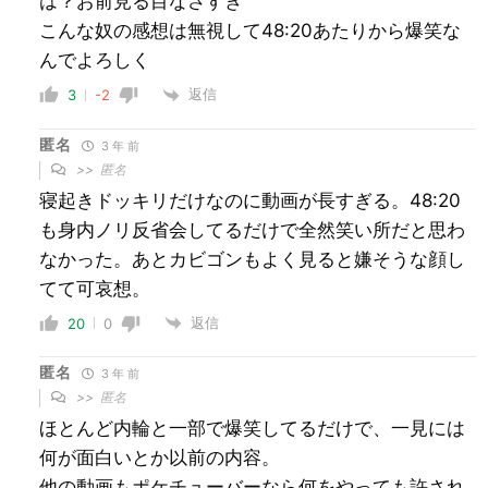
は？お前見る目なさすぎ
こんな奴の感想は無視して48:20あたりから爆笑な
んでよろしく
返信
3
-2
匿名
3 年 前
>>
匿名
寝起きドッキリだけなのに動画が長すぎる。48:20
も身内ノリ反省会してるだけで全然笑い所だと思わ
なかった。あとカビゴンもよく見ると嫌そうな顔し
てて可哀想。
返信
20
0
匿名
3 年 前
>>
匿名
ほとんど内輪と一部で爆笑してるだけで、一見には
何が面白いとか以前の内容。
他の動画もポケチューバーなら何をやっても許され