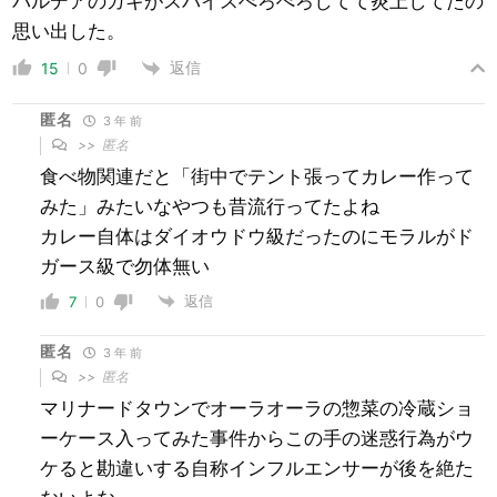
パルデアのガキがスパイスぺろぺろしてて炎上してたの
思い出した。
返信
15
0
匿名
3 年 前
>>
匿名
食べ物関連だと「街中でテント張ってカレー作って
みた」みたいなやつも昔流行ってたよね
カレー自体はダイオウドウ級だったのにモラルがド
ガース級で勿体無い
返信
7
0
匿名
3 年 前
>>
匿名
マリナードタウンでオーラオーラの惣菜の冷蔵ショ
ーケース入ってみた事件からこの手の迷惑行為がウ
ケると勘違いする自称インフルエンサーが後を絶た