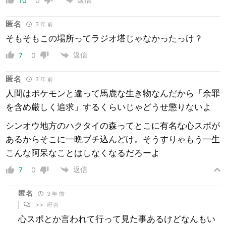
10
0
匿名
3 年 前
そもそもこの場所ってラジオ塔じゃなかったっけ？
返信
7
0
匿名
3 年 前
人間はポケモンと違って馬鹿な生き物なんだから「余罪
を含め厳しく追求」するくらいじゃどうせ懲りないよ
シンオウ地方のハクタイの森ってとこに有名な心スポが
あるからそこに一晩ブチ込んどけ。そうすりゃもう一生
こんな阿呆なことはしなくなるだろーよ
返信
7
0
匿名
3 年 前
>>
匿名
心スポとか言われて行って見た事あるけどなんもい