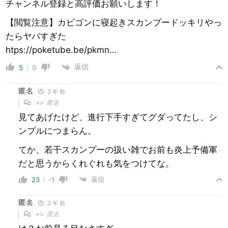
チャンネル登録と高評価お願いします！
【閲覧注意】カビゴンに寝起きスカンプードッキリやっ
たらヤバすぎた
htps://poketube.be/pkmn…
返信
5
0
匿名
3 年 前
>>
匿名
見てあげたけど、進行下手すぎてグダってたし、シ
ンプルにつまらん。
てか、若干スカンプーの扱い雑でお前も炎上予備軍
だと思うからくれぐれも気をつけてな。
返信
23
-1
匿名
3 年 前
>>
匿名