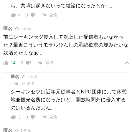
ら、共鳴は起きないって結論になったとか…。
返信
4
0
匿名
3 年 前
前にシーキンセツ侵入して炎上した配信者もいなかっ
た？最近こういうモラルひんしの承認欲求の塊みたいな
奴増えたよなぁ…。
返信
14
0
匿名
3 年 前
>>
匿名
シーキンセツは近年元従事者とNPO団体によて休憩
地兼観光名所になったけど、開放時間外に侵入する
のはいるんだよね。
返信
3
0
匿名
3 年 前