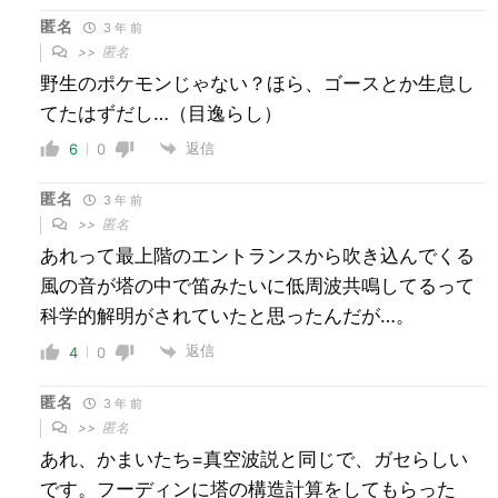
匿名
3 年 前
>>
匿名
野生のポケモンじゃない？ほら、ゴースとか生息し
てたはずだし…（目逸らし）
返信
6
0
匿名
3 年 前
>>
匿名
あれって最上階のエントランスから吹き込んでくる
風の音が塔の中で笛みたいに低周波共鳴してるって
科学的解明がされていたと思ったんだが…。
返信
4
0
匿名
3 年 前
>>
匿名
あれ、かまいたち=真空波説と同じで、ガセらしい
です。フーディンに塔の構造計算をしてもらった