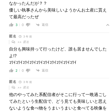
なかったんだが？？
優しい執事さんから美味しいようかんお土産に貰え
て最高だったぜ
返信
3
0
匿名
3 年 前
>>
匿名
自分も興味持って行ったけど、誰も居ませんでした
よ!?
ｺﾜｲｺﾜｲｺﾜｲｺﾜｲｺﾜｲｺﾜｲｺﾜｲｺﾜｲｺﾜｲｺﾜｲ
返信
2
0
匿名
3 年 前
>>
匿名
他のやってみた系配信者がそこに行って一晩過ごし
てみたという生配信で、どう見ても美味しいと思え
ないような食べ物をうまいうまいと食べてる映像を