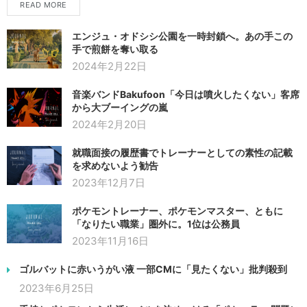
READ MORE
エンジュ・オドシシ公園を一時封鎖へ。あの手この
手で煎餅を奪い取る
2024年2月22日
音楽バンドBakufoon「今日は噴火したくない」客席
から大ブーイングの嵐
2024年2月20日
就職面接の履歴書でトレーナーとしての素性の記載
を求めないよう勧告
2023年12月7日
ポケモントレーナー、ポケモンマスター、ともに
「なりたい職業」圏外に。1位は公務員
2023年11月16日
ゴルバットに赤いうがい液 一部CMに「見たくない」批判殺到
2023年6月25日