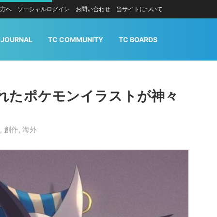
方へ
ソーシャルログイン
お問い合わせ
当サイトについて
 JOURNAL
TC COMMUNITY
TC BOARDS
れたポケモンイラストが神々
,
創作
,
海外