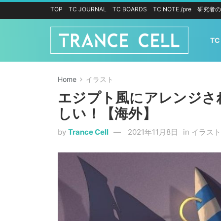
TOP
TC JOURNAL
TC BOARDS
TC NOTE /pre
研究者の
TC
Home
イラスト
エジプト風にアレンジさ
しい！【海外】
by
Trance Cell
2021年11月8日
in
イラスト