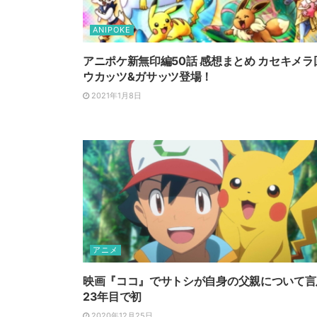
ANIPOKE
アニポケ新無印編50話 感想まとめ カセキメラ
ウカッツ&ガサッツ登場！
2021年1月8日
アニメ
映画『ココ』でサトシが自身の父親について言
23年目で初
2020年12月25日