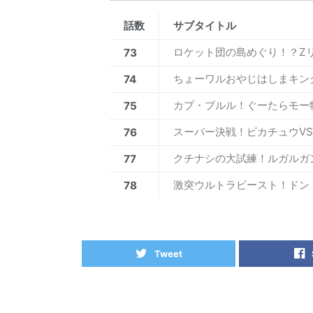
話数
サブタイトル
ロケット団の島めぐり！？Z
73
ちょーワルおやじはしまキン
74
カプ・ブルル！ぐーたらモー
75
スーパー決戦！ピカチュウV
76
クチナシの大試練！ルガルガ
77
激突ウルトラビースト！ドン
78
Tweet