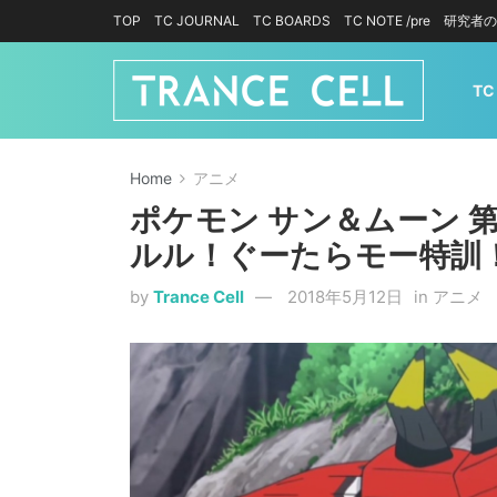
TOP
TC JOURNAL
TC BOARDS
TC NOTE /pre
研究者の
TC
Home
アニメ
ポケモン サン＆ムーン 
ルル！ぐーたらモー特訓
by
Trance Cell
2018年5月12日
in
アニメ