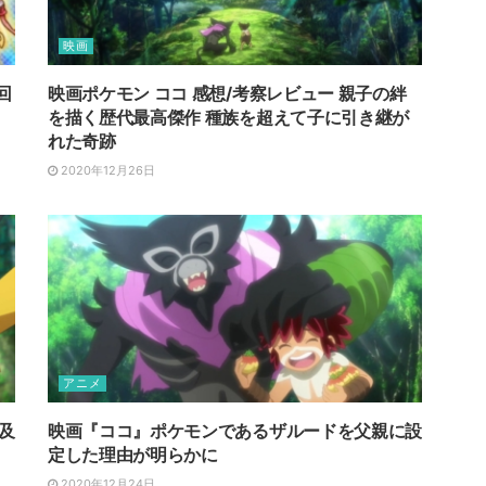
映画
回
映画ポケモン ココ 感想/考察レビュー 親子の絆
を描く歴代最高傑作 種族を超えて子に引き継が
れた奇跡
2020年12月26日
アニメ
及
映画『ココ』ポケモンであるザルードを父親に設
定した理由が明らかに
2020年12月24日