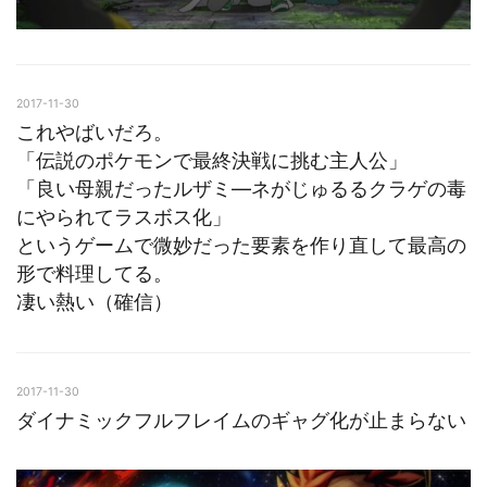
2017-11-30
これやばいだろ。
「伝説のポケモンで最終決戦に挑む主人公」
「良い母親だったルザミ―ネがじゅるるクラゲの毒
にやられてラスボス化」
というゲームで微妙だった要素を作り直して最高の
形で料理してる。
凄い熱い（確信）
2017-11-30
ダイナミックフルフレイムのギャグ化が止まらない