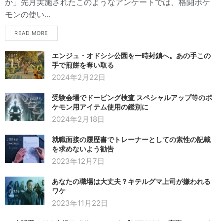
か」先月実施されたこのようなアンケートでは、格闘ポケ
モンの使い...
READ MORE
エンジュ・オドシシ公園を一時封鎖へ。あの手この
手で煎餅を奪い取る
2024年2月22日
受験会場でドーピング検査 スペシャルアップ等のポ
ケモン用アイテム使用の鑑別に
2024年2月18日
就職面接の履歴書でトレーナーとしての素性の記載
を求めないよう勧告
2023年12月7日
あなたの職場は大丈夫？キテルグマ上司が嫌われる
ワケ
2023年11月22日