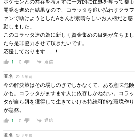
ポケモンとの共存を考えずに一方的に住処を奪って都市
開発を進めた結果なので、コラッタを追い払わずクラフ
ァンで助けようとしたAさんが素晴らしいお人柄だと感
動しました。
このコラッタ達の為に新しく資金集めの目処が立ちまし
たら是非協力させて頂きたいです。
応援しております……！
返信
1
0
匿名
3 年 前
今の解決策はその場しのぎでしかなくて、ある意味危険
かも。コラッタがますます人に依存しかねない。コラッ
タが自ら餌を獲得して生きていける持続可能な環境作り
が急務。
返信
1
0
匿名
3 年 前