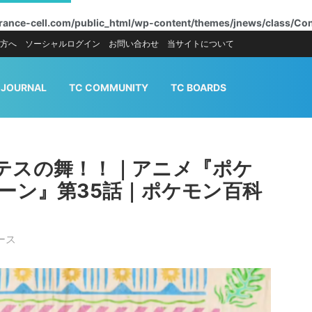
trance-cell.com/public_html/wp-content/themes/jnews/class/Co
方へ
ソーシャルログイン
お問い合わせ
当サイトについて
 JOURNAL
TC COMMUNITY
TC BOARDS
テスの舞！！｜アニメ『ポケ
ーン』第35話｜ポケモン百科
ース