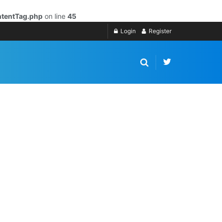
ntentTag.php
on line
45
Login
Register