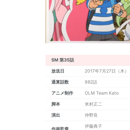
SM 第35話
放送日
2017年7月27日（木）
通算話数
982話
アニメ制作
OLM Team Kato
脚本
米村正二
演出
仲野良
伊藤典子
作画監督