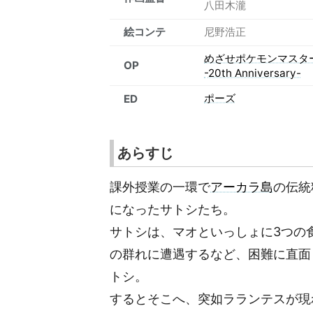
八田木瀧
絵コンテ
尼野浩正
めざせポケモンマスタ
OP
-20th Anniversary-
ポーズ
ED
あらすじ
課外授業の一環で
アーカラ島
の伝統
になったサトシたち。
サトシは、マオといっしょに3つの
の群れに遭遇するなど、困難に直面
トシ。
するとそこへ、突如ラランテスが現