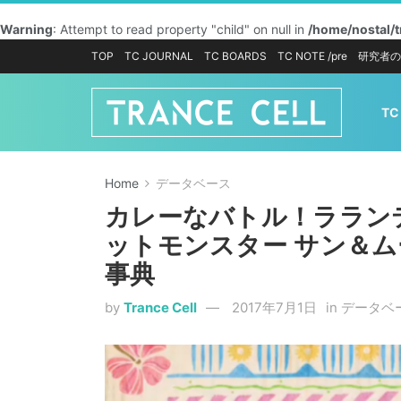
Warning
: Attempt to read property "child" on null in
/home/nostal/
TOP
TC JOURNAL
TC BOARDS
TC NOTE /pre
研究者の
TC
Home
データベース
カレーなバトル！ララン
ットモンスター サン＆ム
事典
by
Trance Cell
2017年7月1日
in
データベ