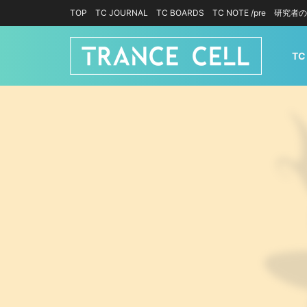
TOP
TC JOURNAL
TC BOARDS
TC NOTE /pre
研究者の
TC