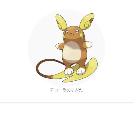
が アースの 役目をはたして 電気を 地面に 逃がすので
い。
 溜まると 気性が 荒くなる。 トレーナーでも 注意 し
 電気が たまるに つれ 攻撃的に。 実は 電気が ストレ
。
ュウの 姿が 好きな トレーナーも 多く なかなか 姿を
アローラのすがた