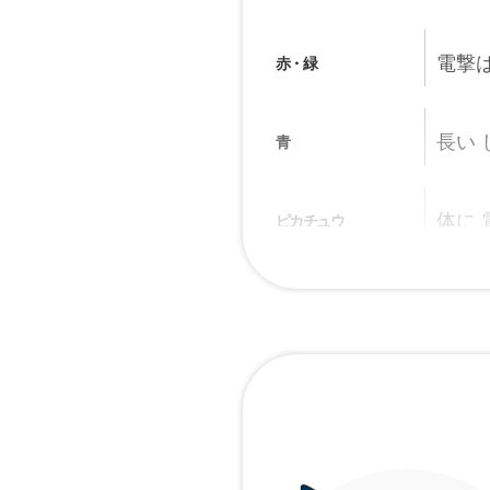
電撃は
赤・緑
長い 
青
体に 
ピカチュウ
電気が
金
頬の 
銀
電気袋
クリスタル