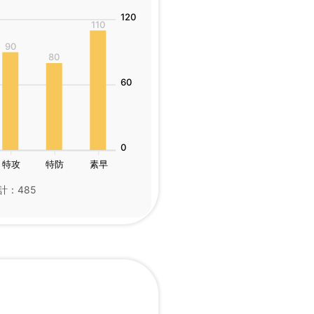
120
110
90
80
60
0
特攻
特防
素早
計：485