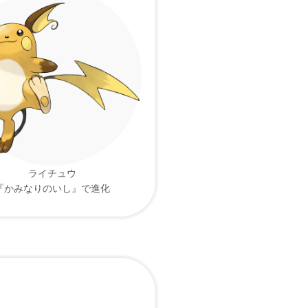
放電する。巣 の 近くに
って 見えるよ。尻尾を 地
放電して 気持ちを 落ち着
ライチュウ
『かみなりのいし』で進化
から 電気を 逃がす。
気絶させる。