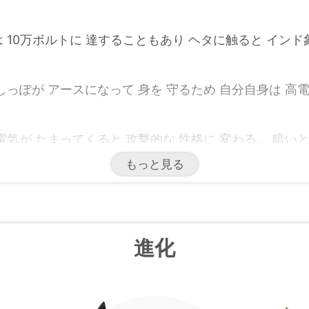
 10万ボルトに 達することもあり ヘタに触ると インド
しっぽが アースになって 身を 守るため 自分自身は 高
電気が たまってくると 攻撃的な 性格に 変わる。 暗い
もっと見る
 たまってくると 筋肉が 刺激され いつもより 攻撃的に
電気袋に たまった 電気が 最大量に なると 両耳は まっ
進化
が 空っぽに なると しっぽを まっすぐ 立てて 空気中の