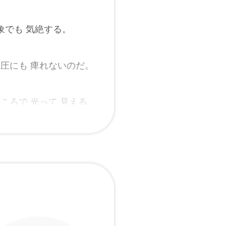
象でも 気絶する。
電圧にも 痺れないのだ。
ところで 光って 見える。
 なってしまう。
すぐに 伸びる。
 電気を 集める。