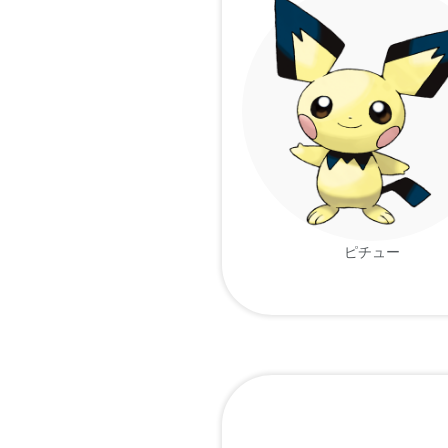
電気袋
ルビー
は 地
弱い 
サファイア
面に 
電気が
エメラルド
ける 
ピチュー
身体の
ダイヤモンド
電撃は
パール