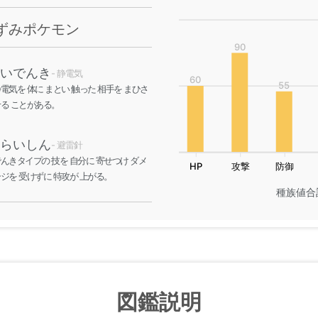
ずみポケモン
90
いでんき
- 静電気
60
55
電気を 体に まとい 触った 相手を まひさ
る ことがある。
らいしん
- 避雷針
んきタイプの 技を 自分に 寄せつけ ダメ
HP
攻撃
防御
ジを 受けずに 特攻が 上がる。
種族値合
図鑑説明