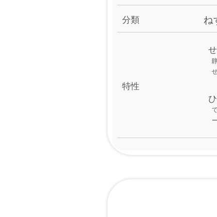
ね
分類
せ
静
せ
特性
ひ
で
ー