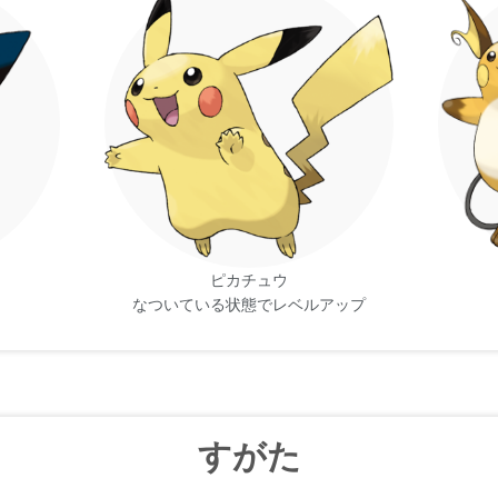
に 電気が たまり過ぎた ときは 尻尾を 地面に つけて 
面に 焼け焦げが ある。
電気を 全身から 出しているので 暗闇では うっすら 光
刺して 電気を 逃がす。
 たまりすぎると 攻撃的な 性格に 変わるため たまに 
行動を とる。
ピカチュウ
なついている状態でレベルアップ
 電気が たまりすぎると 攻撃的な 気持ちになる。尻尾
 10まんボルト。自分の 何倍も 大きい 相手を 一撃で 
すがた