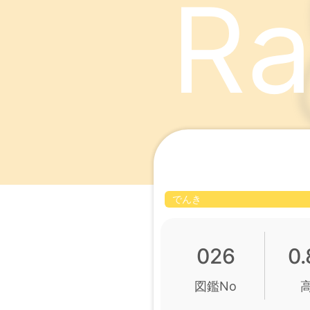
Ra
でんき
026
0
図鑑No