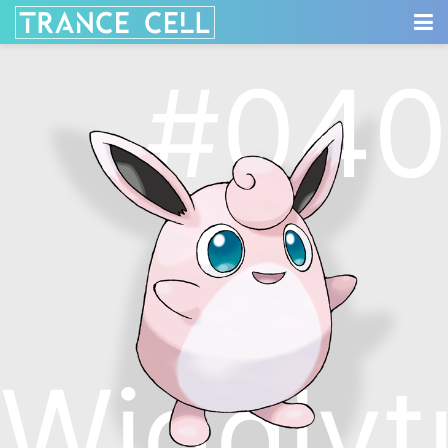
#040
Wigglyt