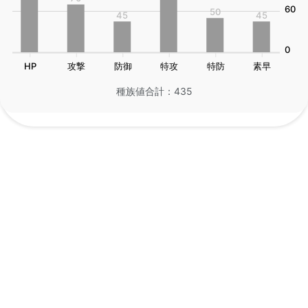
60
50
45
45
0
HP
攻撃
防御
特攻
特防
素早
種族値合計：435