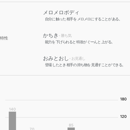
メロメロボディ
自分に 触った 相手を メロメロに することが ある。
かちき
- 勝ち気
特性
能力を 下げられると 特攻が ぐーんと 上がる。
おみとおし
- お見通し
登場 したとき 相手の 持ち物を 見通すことが できる。
180
140
120
85
70