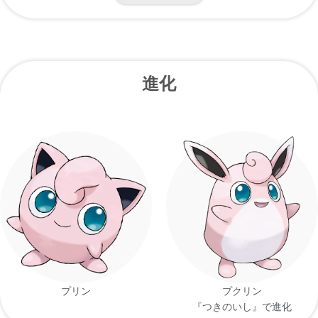
弾力性に すぐれた 体は 大きく 息を 吸い込
ピカチュウ
むと どこまでも 膨らんでいく。
進化
毛皮は 高級品に なるくらい しなやかで き
ポケモンスタジ
め細やか。怒らせると 空気を 吸って どんど
アム
ん 膨らむ。
2匹 寄り添いあうと お互いの 毛皮が 気持ち
金
良すぎて 離れられなく なってしまう。
キメ細やかな 毛皮の 持ち主。怒らせると ど
銀
んどん 膨らみ のしかかってくるので 注意。
プリン
プクリン
『つきのいし』で進化