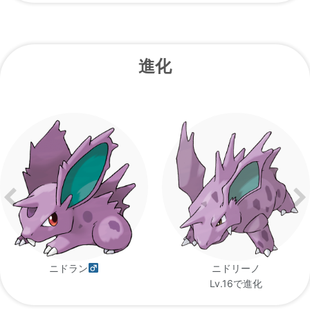
頭にある ツノの 毒素は 突き刺したときの
ピカチュウ
衝撃で にじみ出る 仕組みだ。
進化
そのツノは ダイヤモンドよりも 固く しかも
ポケモンスタジ
刺さると 強烈な 毒を 相手の 体に 注ぎ込
アム
む。
ニドラン
ニドリーノ
Lv.16で進化