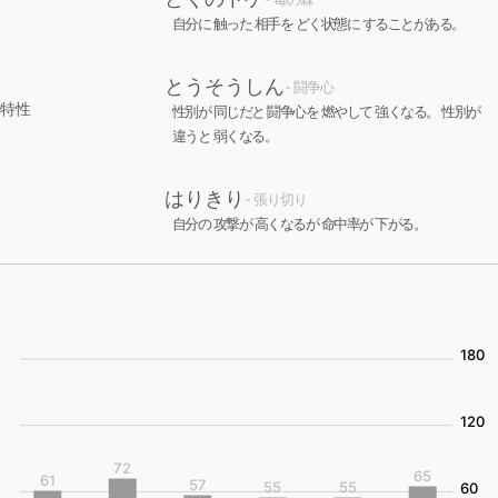
自分に 触った 相手を どく状態に することがある。
とうそうしん
- 闘争心
特性
性別が 同じだと 闘争心を 燃やして 強くなる。 性別が
違うと 弱くなる。
はりきり
- 張り切り
自分の 攻撃が 高くなるが 命中率が 下がる。
180
120
72
65
61
57
55
55
60