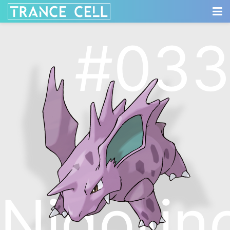
#033
Nidorin