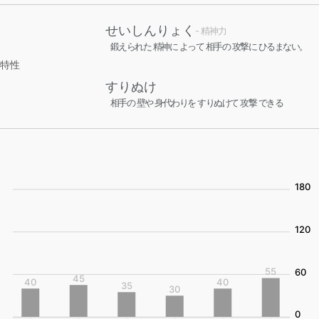
せいしんりょく
- 精神力
鍛えられた 精神に よって 相手の 攻撃に ひるまない。
特性
すりぬけ
相手の 壁や 身代わりを すりぬけて 攻撃 できる
180
120
55
60
45
40
40
35
30
0