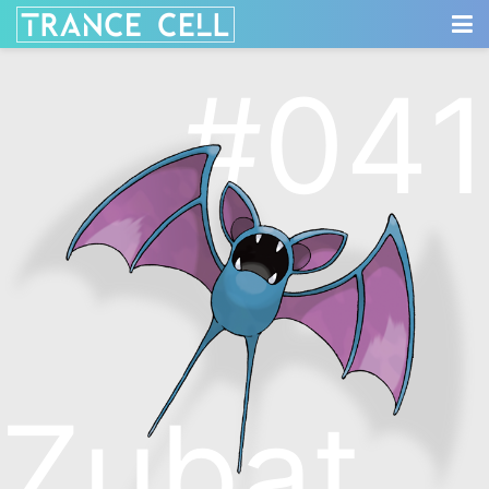
#041
Zubat