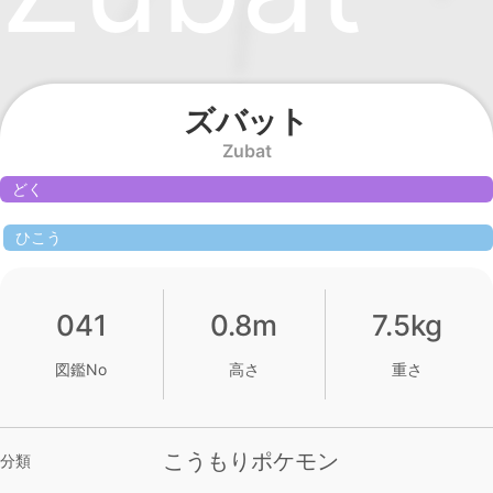
ズバット
Zubat
どく
ひこう
041
0.8m
7.5kg
図鑑No
高さ
重さ
こうもりポケモン
分類