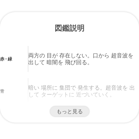
図鑑説明
両方の 目が 存在しない。口から 超音波を
赤・緑
出して 暗闇を 飛び回る。
暗い 場所に 集団で 発生する。超音波を 出
青
して ターゲットに 近づいていく。
もっと見る
口から 超音波を 出しながら 飛ぶのは 前に
なにが あるのか 調べながら 飛んでいるから
ピカチュウ
だ。