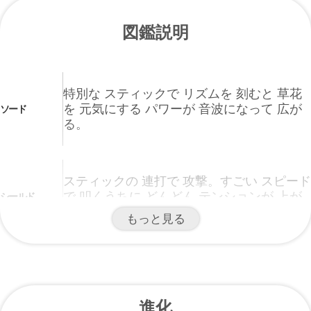
図鑑説明
特別な スティックで リズムを 刻むと 草花
を 元気にする パワーが 音波になって 広が
ソード
る。
スティックの 連打で 攻撃。すごい スピード
で 叩くうちに どんどん テンションが 上が
シールド
るのだ。
もっと見る
音楽や 高いところが 好きで リズムを取った
り 踊ったりするよ。スティックをたたくと
New ポケモンス
草花の元気も 楽しさも 倍増するみたいだ
ナップ
進化