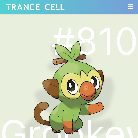
#810
Grooke