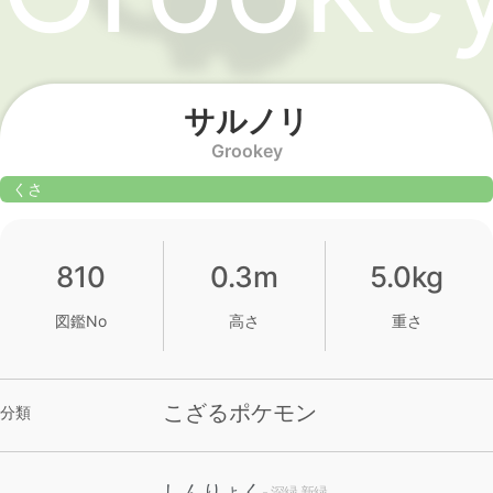
サルノリ
Grookey
くさ
810
0.3m
5.0kg
図鑑No
高さ
重さ
こざるポケモン
分類
しんりょく
- 深緑,新緑