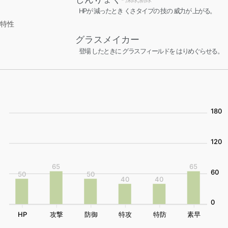
HPが 減ったとき くさタイプの 技の 威力が 上がる。
特性
グラスメイカー
登場 したときに グラスフィールドを はりめぐらせる。
180
120
65
65
60
50
50
40
40
0
HP
攻撃
防御
特攻
特防
素早