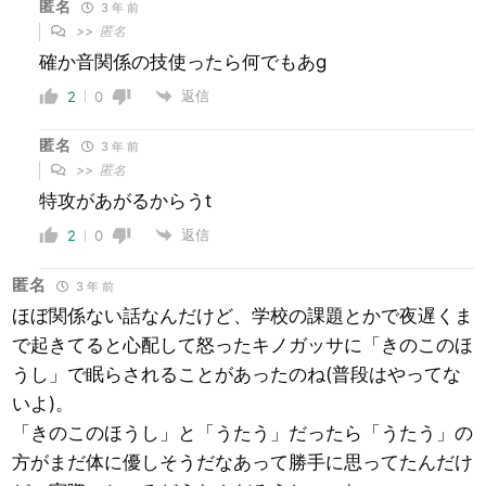
匿名
3 年 前
>>
匿名
確か音関係の技使ったら何でもあg
返信
2
0
匿名
3 年 前
>>
匿名
特攻があがるからうt
返信
2
0
匿名
3 年 前
ほぼ関係ない話なんだけど、学校の課題とかで夜遅くま
で起きてると心配して怒ったキノガッサに「きのこのほ
うし」で眠らされることがあったのね(普段はやってな
いよ)。
「きのこのほうし」と「うたう」だったら「うたう」の
方がまだ体に優しそうだなあって勝手に思ってたんだけ