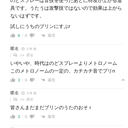
のどスプレーは音技を使ったあとに特攻が上がる道
具です。うたうは攻撃技ではないので効果は上がら
ないはずです。
試しにうちのプリンにすぷr
返信
6
0
匿名
3 年 前
>>
匿名
いやいや、時代はのどスプレーよりメトロノーム
このメトロノームの一定の、カチカチ音でプリn
返信
3
0
匿名
3 年 前
>>
匿名
皆さんまだまだプリンのうたのおそｒ
返信
3
0