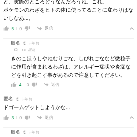
ど、実際のところどうなんだろうね、これ。
ポケモンのわざをヒトの体に使ってることに変わりはな
いしなあ…。
返信
5
0
匿名
3 年 前
>>
匿名
きのこほうしやねむりごな、しびれごななど微粒子
に作用が含まれるわざは、アレルギー症状や炎症な
どを引き起こす事があるので注意してください。
返信
4
0
匿名
3 年 前
ドゴームゲットしようかな…
返信
3
0
匿名
3 年 前