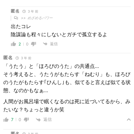
匿名
3 年 前
>>
めざめるパワー
出たコレ
陰謀論も程々にしないとガチで孤立するよ
返信
2
0
匿名
3 年 前
「うたう」と「ほろびのうた」の共通点…
そう考えると、うたうがもたらす「ねむり」も、ほろび
のうたがもたらす｢ひんし｣も、似てると言えば似てる状
態、なのかもなぁ…
人間がお風呂場で眠くなるのは死に近づいてるから、み
たいな？ちょっと違うか笑
返信
7
0
匿名
3 年 前