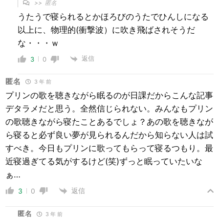
>>
匿名
うたうで寝られるとかほろびのうたでひんしになる
以上に、物理的(衝撃波）に吹き飛ばされそうだ
な・・・ｗ
返信
3
0
匿名
3 年 前
プリンの歌を聴きながら眠るのが日課だからこんな記事
デタラメだと思う。全然信じられない。みんなもプリン
の歌聴きながら寝たことあるでしょ？あの歌を聴きなが
ら寝ると必ず良い夢が見られるんだから知らない人は試
すべき。今日もプリンに歌ってもらって寝るつもり。最
近寝過ぎてる気がするけど(笑)ずっと眠っていたいな
ぁ…
返信
3
0
匿名
3 年 前