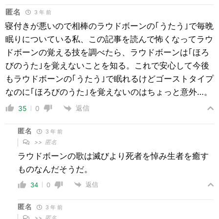
匿名
3 年 前
寝付きが悪いので相棒のラウドボーンの｢うたう｣で毎晩
眠りについている私、この記事を読んで怖くなってラウ
ドボーンの覚える技を調べたら、ラウドボーンは｢ほろ
びのうた｣を覚えないことを知る。これで安心して今後
もラウドボーンの｢うたう｣で眠れるけどゴーストタイプ
なのに｢ほろびのうた｣を覚えないのはちょっと意外…。
返信
35
0
匿名
3 年 前
>>
匿名
ラウドボーンの歌は滅びより死者を悼み生者を癒す
ものなんだそうだ。
返信
34
0
匿名
3 年 前
>>
匿名