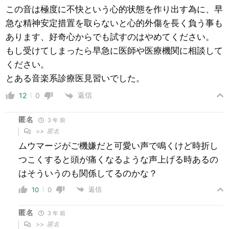
この音は極度に不快という心的状態を作り出す為に、早
急な精神安定措置を取らないと心的外傷を長く負う事も
あります、好奇心からでも試すのはやめてください。
もし受けてしまったら早急に医師や医療機関に相談して
ください。
とある音楽系診療医見習いでした。
返信
12
0
匿名
3 年 前
>>
匿名
ムウマージがご機嫌だと可愛い声で鳴くけど時折し
つこくすると頭が痛くなるような声上げる時あるの
はそういうのも関係してるのかな？
返信
10
0
匿名
3 年 前
>>
匿名