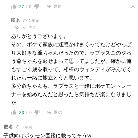
返信
27
0
匿名
3 年 前
>>
匿名
ありがとうございます。
その、ボケて家族に迷惑かけまくってたけどやっぱ
り大好きな爺ちゃんだったので、ラプラスこのやろ
う爺ちゃんを返せよって思ってましたが、確かに俺
もすごく歳を取って、相棒のウィンディが呼んでく
れたら一緒に旅立とうと思います。
多分爺ちゃんも、ラプラスと一緒にポケモントレー
ナーを始めたんだと思ったら気持ちが楽になりまし
た。
返信
33
0
匿名
3 年 前
子供向けポケモン図鑑に載ってそうw