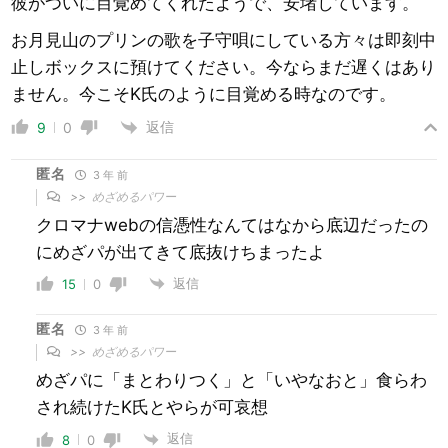
彼がついに目覚めてくれたようで、安堵しています。
お月見山のプリンの歌を子守唄にしている方々は即刻中
止しボックスに預けてください。今ならまだ遅くはあり
ません。今こそK氏のように目覚める時なのです。
返信
9
0
匿名
3 年 前
>>
めざめるパワー
クロマナwebの信憑性なんてはなから底辺だったの
にめざパが出てきて底抜けちまったよ
返信
15
0
匿名
3 年 前
>>
めざめるパワー
めざパに「まとわりつく」と「いやなおと」食らわ
され続けたK氏とやらが可哀想
返信
8
0