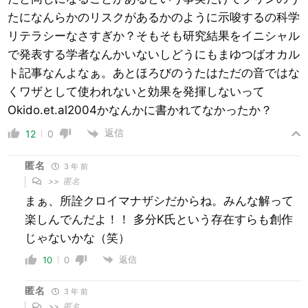
たになんらかのリスクがあるかのように示唆するの科学
リテラシーなさすぎか？そもそも研究結果をイニシャル
で発表する学者なんかいないしどうにもまゆつばオカル
ト記事なんよなぁ。あとほろびのうたはただの音ではな
くワザとして使われないと効果を発揮しないって
Okido.et.al2004かなんかに書かれてなかったか？
返信
12
0
匿名
3 年 前
>>
匿名
まぁ、所詮クロイマナザシだからね。みんな解って
楽しんでんだよ！！ 多分K氏という存在すらも創作
じゃないかな（笑）
返信
10
0
匿名
3 年 前
>>
匿名