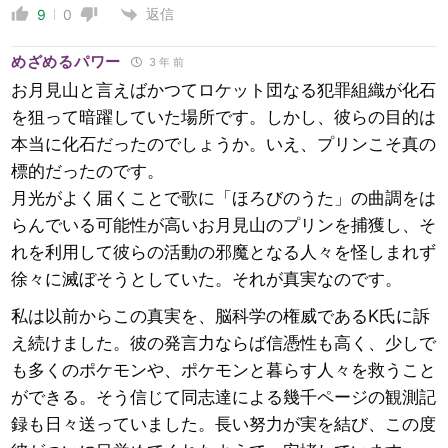
返信
9
0
めざめるパワー
3 年 前
お月見山と言えばかつてロケット団なる犯罪組織が化石
を狙って暗躍していた場所です。しかし、彼らの目的は
本当に化石だったのでしょうか。いえ、プリンこそ真の
標的だったのです。
月光がよく届くことで歌に「ほろびのうた」の曲調をは
らんでいる可能性が高いお月見山のプリンを捕獲し、そ
れを利用して彼らの活動の邪魔となる人々を怪しまれず
徐々に滅ぼそうとしていた。それが真実なのです。
私は以前からこの真実を、脳科学の権威であるK氏に訴
え続けました。彼の発言力ならば信憑性も高く、少しで
も多くのポケモンや、ポケモンと暮らす人々を救うこと
ができる。そう信じて同志達による幾千ページの観測記
録も日々送っていました。長い努力が実を結び、この度