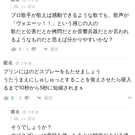
>>
匿名
プロ歌手が歌えば感動できるような歌でも、歌声が
「ヴォエーッ！！」という感じの人の
歌だと公害だとか拷問だとか音響兵器だとか言われ
るようなものだと思えば分かりやすいかな？
返信
3
0
匿名
3 年 前
プリンにはのどスプレーをもたせましょう
うたうまえにしゅしゅっとすることを覚えさせたら寝入
るまで10秒から5秒に短縮されまｓ
返信
6
0
匿名
3 年 前
>>
匿名
そうでしょうか？