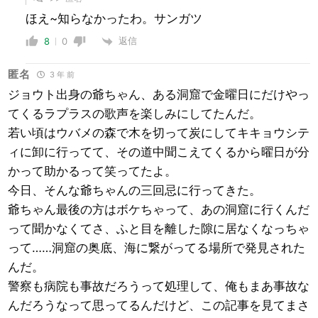
ほえ~知らなかったわ。サンガツ
返信
8
0
匿名
3 年 前
ジョウト出身の爺ちゃん、ある洞窟で金曜日にだけやっ
てくるラプラスの歌声を楽しみにしてたんだ。
若い頃はウバメの森で木を切って炭にしてキキョウシテ
ィに卸に行ってて、その道中聞こえてくるから曜日が分
かって助かるって笑ってたよ。
今日、そんな爺ちゃんの三回忌に行ってきた。
爺ちゃん最後の方はボケちゃって、あの洞窟に行くんだ
って聞かなくてさ、ふと目を離した隙に居なくなっちゃ
って……洞窟の奥底、海に繋がってる場所で発見された
んだ。
警察も病院も事故だろうって処理して、俺もまあ事故な
んだろうなって思ってるんだけど、この記事を見てまさ