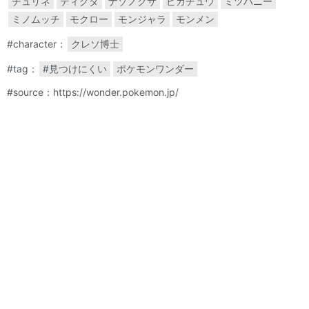
チュリネ
ディグダ
ナゾノクサ
ピカチュウ
ミツハニー
ミノムッチ
モクロー
モンジャラ
モンメン
#character：
クレソ博士
#tag：
#見つけにくい
ポケモンワンダー
#source：https://wonder.pokemon.jp/