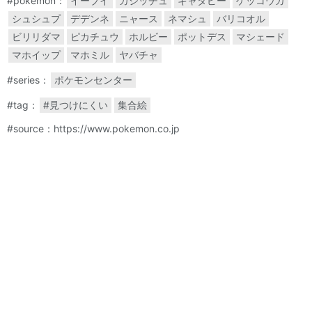
#pokemon：
イーブイ
カジッチュ
キャタピー
ゲッコウガ
シュシュプ
デデンネ
ニャース
ネマシュ
バリコオル
ビリリダマ
ピカチュウ
ホルビー
ポットデス
マシェード
マホイップ
マホミル
ヤバチャ
#series：
ポケモンセンター
#tag：
#見つけにくい
集合絵
#source：https://www.pokemon.co.jp