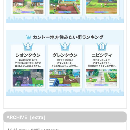
ARCHIVE［extra］