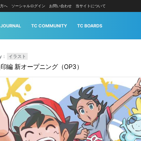
方へ
ソーシャルログイン
お問い合わせ
当サイトについて
 JOURNAL
TC COMMUNITY
TC BOARDS
ry：
イラスト
印編 新オープニング（OP3）