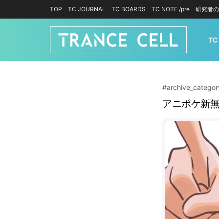
TOP
TC JOURNAL
TC BOARDS
TC NOTE /pre
研究者の
TC
#archive_catego
アニポケ新無