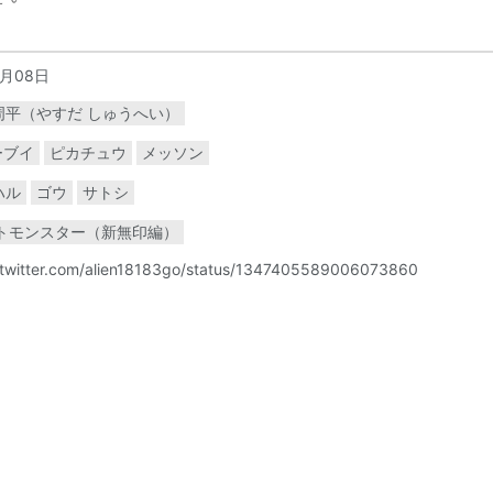
1月08日
周平（やすだ しゅうへい）
ーブイ
ピカチュウ
メッソン
ハル
ゴウ
サトシ
トモンスター（新無印編）
/twitter.com/alien18183go/status/1347405589006073860