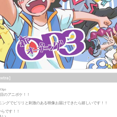
xtra］
83go
発目のアニポケ！！
ニングでビリリと刺激のある映像お届けできたら嬉しいです！！
からです！！
さい