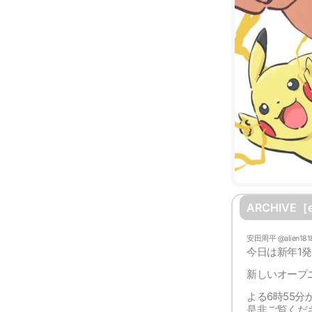
ARCHIVE［e
安田周平 @alien181
今日は新年1
新しいオープ
よる6時55分
是非ご覧くだ