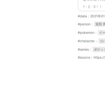
1・2・3！！
#data：2021年0
#person：
安田 
#pokemon：
イ
#character：
コ
#series：
ポケッ
#source：https:/