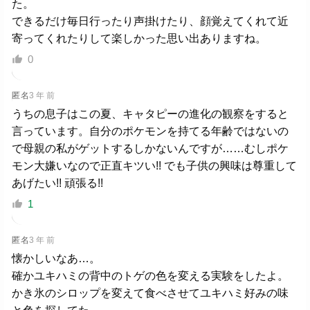
た。
できるだけ毎日行ったり声掛けたり、顔覚えてくれて近
寄ってくれたりして楽しかった思い出ありますね。
0
匿名
3 年 前
うちの息子はこの夏、キャタピーの進化の観察をすると
言っています。自分のポケモンを持てる年齢ではないの
で母親の私がゲットするしかないんですが……むしポケ
モン大嫌いなので正直キツい!! でも子供の興味は尊重して
あげたい!! 頑張る!!
1
匿名
3 年 前
懐かしいなあ…。
確かユキハミの背中のトゲの色を変える実験をしたよ。
かき氷のシロップを変えて食べさせてユキハミ好みの味