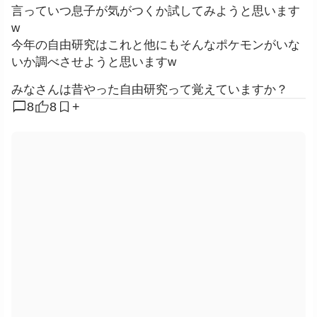
言っていつ息子が気がつくか試してみようと思います
w
今年の自由研究はこれと他にもそんなポケモンがいな
いか調べさせようと思いますw
みなさんは昔やった自由研究って覚えていますか？
chat_bubble
8
8
+