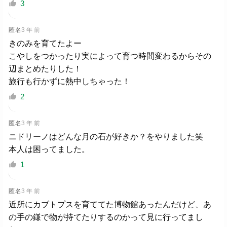
3
匿名
3 年 前
きのみを育てたよー
こやしをつかったり実によって育つ時間変わるからその
辺まとめたりした！
旅行も行かずに熱中しちゃった！
2
匿名
3 年 前
ニドリーノはどんな月の石が好きか？をやりました笑
本人は困ってました。
1
匿名
3 年 前
近所にカブトプスを育ててた博物館あったんだけど、あ
の手の鎌で物が持てたりするのかって見に行ってまし