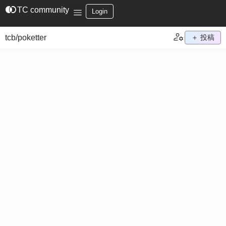
join_left
TC community
Login
tcb/poketter
＋ 投稿