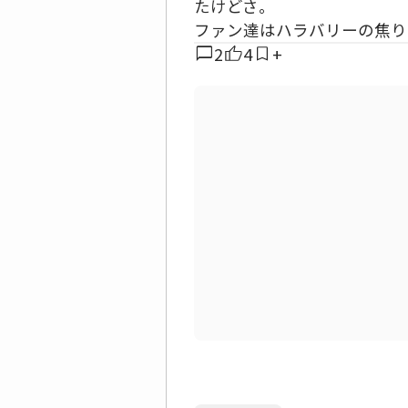
たけどさ。
ファン達はハラバリーの焦り
chat_bubble
2
4
+