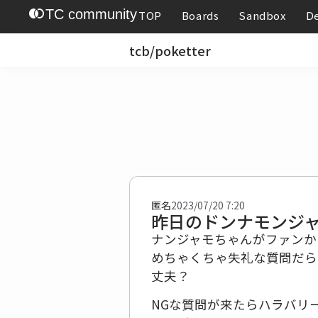
join_left
TC community
TOP
Boards
Sandbox
D
tcb/poketter
匿名
2023/07/20 7:20
昨日のドンナモンジャ
ナンジャモちゃんがファンか
めちゃくちゃ失礼な質問だら
丈夫？
NGな質問が来たらハラバリ