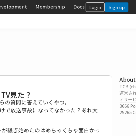
evelopment
Membership
Docs
Login
Sign up
About
TCB (
TV見た？
運営さ
ィサー
らの質問に答えていくやつ。
3666
Po
けで放送事故になってなかった？あれ大
25265
C
ーが騒ぎ始めたのはめちゃくちゃ面白かっ