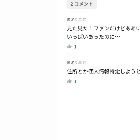
2
コメント
匿名
3 年 前
見た見た！ファンだけどああ
いっぱいあったのに…
1
匿名
3 年 前
住所とか個人情報特定しよう
1