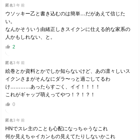
匿名
3 年 前
ウソッキー乙と書き込むのは簡単…だがあえて信じた
い。
なんかそういう由緒正しきスイクンに仕える的な家系の
人かもしれない、と。
2
匿名
3 年 前
絵巻とか資料とかでしか知らないけど、あの凛々しいス
イクンさまがそんなにダラ〜っと過ごしてるわ
け…………あったらすごく、イイ！！！！
これがギャップ萌えってやつ！？！？！
0
匿名
3 年 前
HNでスレ主のことも心配になっちゃうなこれ
何か見えちゃイカンもの見えてたりしないかこれ