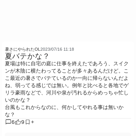
暑さにやられたOL
2023/07/16 11:18
夏バテかな？
夏場は特に自宅の庭に仕事を終えたであろう、スイク
ンが木陰に横たわってることが多々あるんだけど。こ
こ最近の暑さでバテているのか一向に帰らないんだよ
ね、弱ってる感じでは無い。例年と比べると各地でゲ
リラ豪雨などで、河川や泉が汚れるからめっちゃ忙し
いのかな？
台風もこれからなのに、何かしてやれる事は無いか
な？
chat_bubble
6
9
+