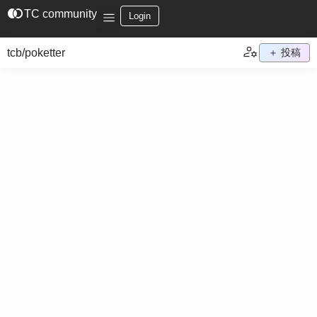
join_left
TC community
Login
tcb/poketter
＋ 投稿