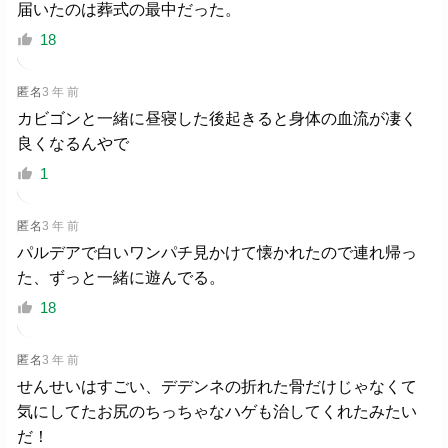
届いたのは葬式の最中だった。
18
匿名
3 年 前
カビゴンと一緒に昼寝した後起きると身体の血流が凄く
良くなるんやで
1
匿名
3 年 前
パルデアで白いワンパチ見かけて懐かれたので連れ帰っ
た、ずっと一緒に遊んでる。
18
匿名
3 年 前
せんせいはすごい、デデンネの折れた骨だけじゃなくて
気にしてたお尻のちっちゃなハゲも治してくれたみたい
だ！