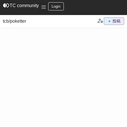
join_left
TC community
Login
tcb/poketter
＋ 投稿