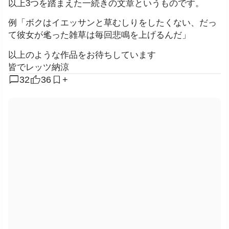
以上3つを踏まえた一続きの文章というものです。
例「ボクはイエッサンと草むしりをしたくない、だっ
て彼女が毟った雑草は毎回悲鳴を上げるんだ」
以上のような作品をお待ちしています
皆でレッツ納涼
chat_bubble
32
36
+