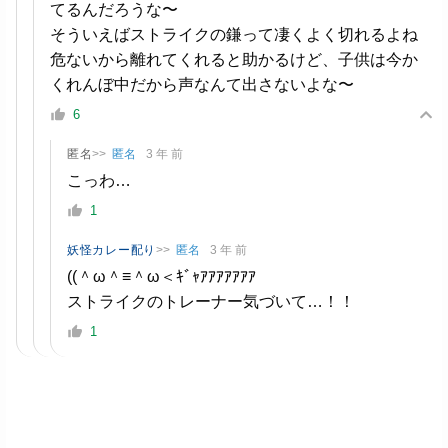
てるんだろうな〜
そういえばストライクの鎌って凄くよく切れるよね
危ないから離れてくれると助かるけど、子供は今か
くれんぼ中だから声なんて出さないよな〜
6
匿名
>>
匿名
3 年 前
こっわ…
1
妖怪カレー配り
>>
匿名
3 年 前
((＾ω＾≡＾ω＜ｷﾞｬｱｱｱｱｱｱｱ
ストライクのトレーナー気づいて…！！
1