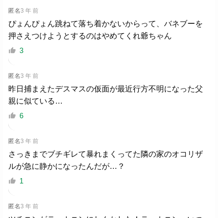
匿名
3 年 前
ぴょんぴょん跳ねて落ち着かないからって、バネブーを
押さえつけようとするのはやめてくれ爺ちゃん
3
匿名
3 年 前
昨日捕まえたデスマスの仮面が最近行方不明になった父
親に似ている…
6
匿名
3 年 前
さっきまでブチギレて暴れまくってた隣の家のオコリザ
ルが急に静かになったんだが…？
1
匿名
3 年 前