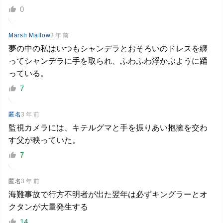
0
Marsh Mallow
3 年 前
夢の中の私はいつもシャンデラとおそろいのドレスを纏
ってシャンデラに手を取られ、ふわふわ浮かぶように踊
っている。
7
匿名
3 年 前
監視カメラには、キテルグマと手を振りあい抱擁を交わ
す父が映っていた。
7
匿名
3 年 前
海難事故で行方不明者が出た翌年は必ずキングラーとオ
クタンが大量発生する
14