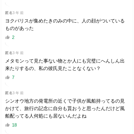
匿名
3 年 前
ヨクバリスが集めたきのみの中に、人の顔がついている
ものがあった
2
匿名
3 年 前
メタモンって見た事ない物とか人にも完璧にへんしん出
来たりするの、私の彼氏見たことなくない？
7
匿名
3 年 前
シンオウ地方の発電所の近くで子供が風船持ってるの見
かけて、旅行の記念に自分も貰おうと思ったんだけど風
船配ってる人何処にも居ないんだよね
18