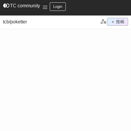
join_left
TC community
Login
tcb/poketter
＋ 投稿