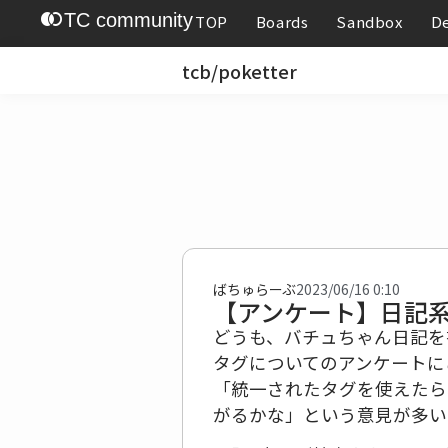
join_left
TC community
TOP
Boards
Sandbox
D
tcb/poketter
ばちゅらーぶ
2023/06/16 0:10
【アンケート】日記
どうも、バチュちゃん日記を
タグについてのアンケートに
「統一されたタグを使えたら
がるかな」という意見が多い