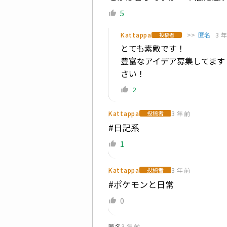
5
Kattappa
>>
匿名
3 年
投稿者
とても素敵です！
豊富なアイデア募集してます
さい！
2
Kattappa
3 年 前
投稿者
#日記系
1
Kattappa
3 年 前
投稿者
#ポケモンと日常
0
匿名
3 年 前