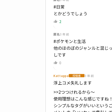
#日常
とかどうでしょう
2
匿名
3 年 前
#ポケモンと生活
他のほのぼのジャンルと混じ
しです
0
Kattappa
3 年 前
投稿者
浮上コメ失礼します
>>2つつけれるから〜
使用理想はこんな感じですね
シンプルなタグがいいという