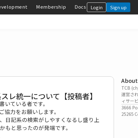
evelopment
Membership
Docs
Login
Sign up
About
TCB (
系スレ統一について【投稿者】
運営さ
ィサー
書いている者です。
3666
Po
ご協力をお願いします。
25265
C
、日記系の検索がしやすくなるし盛り上
かもと思ったのが発端です。