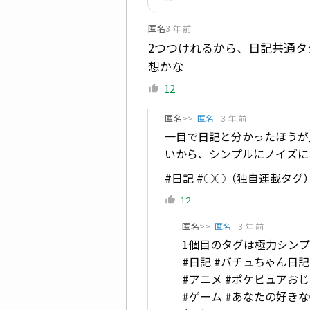
匿名
3 年 前
2つつけれるから、日記共通タ
想かな
12
匿名
>>
匿名
3 年 前
一目で日記と分かったほうが
いから、シンプルにノイズに
#日記 #○○（独自連載タグ
12
匿名
>>
匿名
3 年 前
1個目のタグは極力シン
#日記 #バチュちゃん日記
#アニメ #ポケピュアお
#ゲーム #あなたの好き