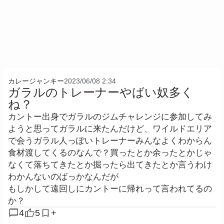
カレージャンキー
2023/06/08 2:34
ガラルのトレーナーやばい奴多く
ね？
カントー出身でガラルのジムチャレンジに参加してみ
ようと思ってガラルに来たんだけど、ワイルドエリア
で会うガラル人っぽいトレーナーみんなよくわからん
食材渡してくるのなんで？買ったとか余ったとかじゃ
なくて落ちてきたとか掘ったら出てきたとか言うわけ
わかんないのばっかなんだが
もしかして遠回しにカントーに帰れって言われてるの
か？
chat_bubble
4
5
+