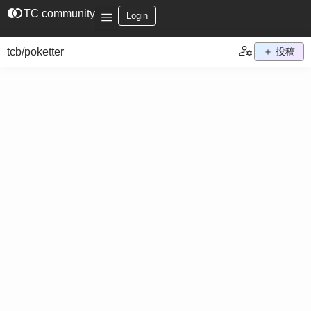
join_left
TC community
Login
tcb/poketter
＋ 投稿