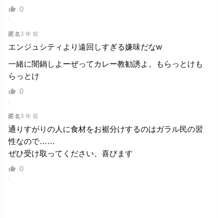
0
匿名
3 年 前
エンジュシティより遠回しすぎる嫌味だなw
一緒に闇鍋しよーぜってカレー教勧誘よ。もらっとけも
らっとけ
0
匿名
3 年 前
通りすがりの人に食材をお裾分けするのはガラル民の習
性なので……
ぜひ受け取ってください、喜びます
0