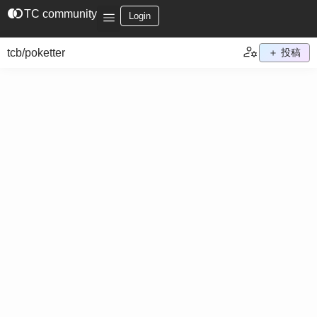
join_left
TC community
Login
tcb/poketter
＋ 投稿