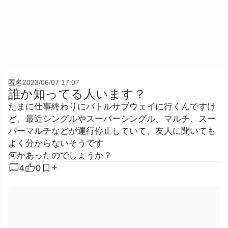
匿名
2023/06/07 17:07
誰か知ってる人います？
たまに仕事終わりにバトルサブウェイに行くんですけ
ど、最近シングルやスーパーシングル、マルチ、スー
パーマルチなどが運行停止していて、友人に聞いても
よく分からないそうです
何かあったのでしょうか？
chat_bubble
4
0
+