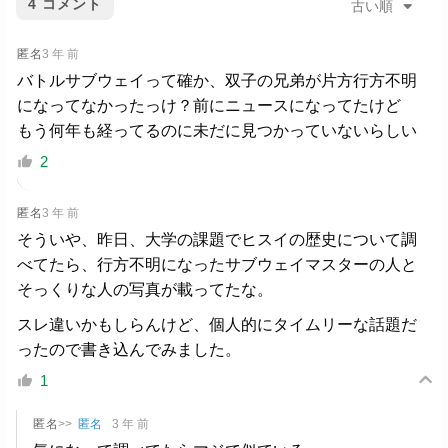
4
コメント
古い順
匿名
3 年 前
バトルサブウェイって確か、双子の兄弟が片方行方不明
になってなかったっけ？前にニュースになってたけど
もう何年も経ってるのに未だに見つかっていないらしい
2
匿名
3 年 前
そういや、昨日、大学の課題でヒスイの歴史について調
べてたら、行方不明になったサブウェイマスターの人と
そっくりな人の写真が載ってたな。
スレ違いかもしらんけど、個人的にタイムリーな話題だ
ったので書き込んでみました。
1
匿名
>>
匿名
3 年 前