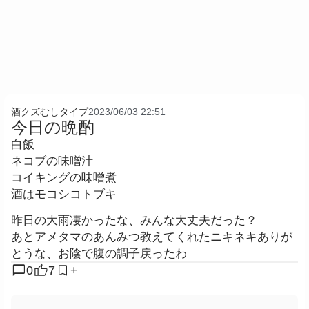
酒クズむしタイプ
2023/06/03 22:51
今日の晩酌
白飯
ネコブの味噌汁
コイキングの味噌煮
酒はモコシコトブキ
昨日の大雨凄かったな、みんな大丈夫だった？
あとアメタマのあんみつ教えてくれたニキネキありが
とうな、お陰で腹の調子戻ったわ
chat_bubble
0
7
+