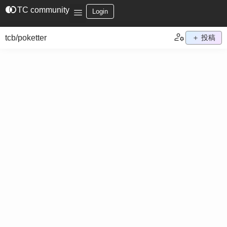
join_left
TC community
Login
tcb/poketter
＋ 投稿