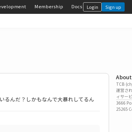
evelopment
Membership
Docs
Login
Sign up
About
TCB (
運営さ
ィサー
いるんだ？しかもなんで大暴れしてるん
3666
Po
25265
C