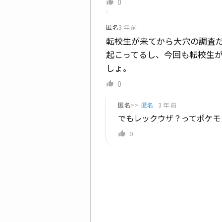
0
匿名
3 年 前
転校生が来てから大穴の調査
起こってるし、今回も転校生
しょ。
0
匿名
>>
匿名
3 年 前
でもレックウザ？ってポケモ
0