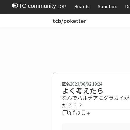
join_left
TC community
TOP
Boards
Sandbox
D
tcb/poketter
匿名
2023/06/02 19:24
よく考えたら
なんでパルデアにグラカイが
だ？？？
chat_bubble
3
2
+