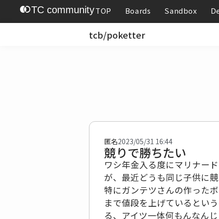
join_left
TC community
TOP
Boards
Sandbox
D
tcb/poketter
匿名
2023/05/31 16:44
競りで勝ちたい
ワシ年金入る度にマリナード
が、最近どうも同じ子供に競
特にガンテツさんの作ったボ
まで値段を上げているという
る、アイツ一体何もんなんじ