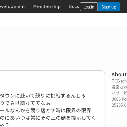
evelopment
Membership
Docs
Login
Sign up
About
TCB (
運営さ
ィサー
タウンに赴いて競りに挑戦するんじゃ
3666
Po
りで負け続けててなぁ…
25265
C
ールなんかを競り落とす時は限界の限界
のにあいつは常にその上の額を提示してく
ゃ？