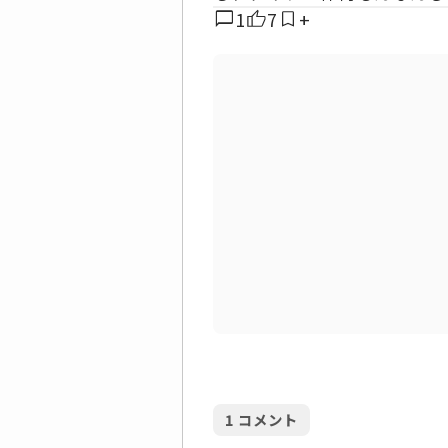
chat_bubble
1
7
+
1
コメント