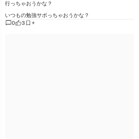
行っちゃおうかな？
いつもの勉強サボっちゃおうかな？
chat_bubble
0
3
+