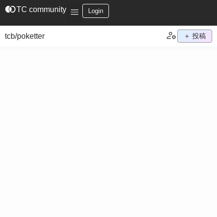
join_left
TC community
Login
tcb/poketter
＋ 投稿