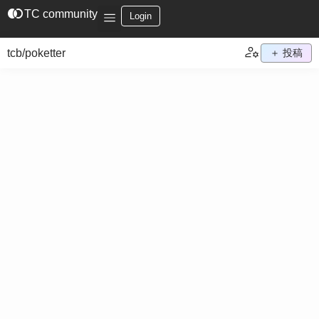
join_left
TC community
Login
tcb/poketter
＋ 投稿