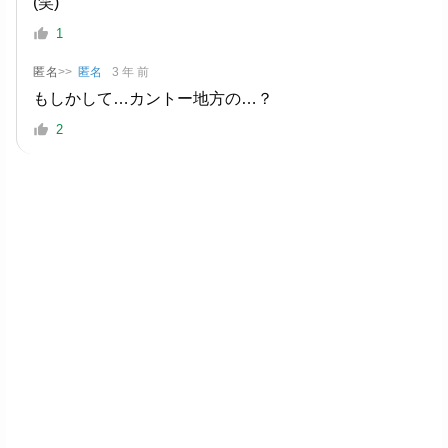
(笑)
1
匿名
>>
匿名
3 年 前
もしかして…カントー地方の…？
2