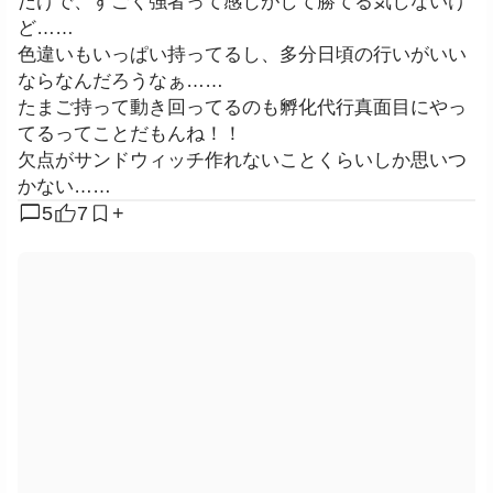
だけで、すごく強者って感じがして勝てる気しないけ
ど……
色違いもいっぱい持ってるし、多分日頃の行いがいい
ならなんだろうなぁ……
たまご持って動き回ってるのも孵化代行真面目にやっ
てるってことだもんね！！
欠点がサンドウィッチ作れないことくらいしか思いつ
かない……
chat_bubble
5
7
+