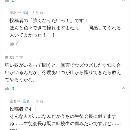
2
匿名
>>
匿名
3 年 前
投稿者の「強くなりたいっ！」です！
ほんと色々できて憧れますよねぇ……同感してくれる
人いてよかった！！！
0
匿名
3 年 前
強い奴がいるって聞くと、無言でウズウズしだす知り合
いがいるんだが、今度あいつが山から降りてきたら教え
てやろうかな。
3
匿名
>>
匿名
3 年 前
投稿者です！
そんな人が……なんだかうちの生徒会長に似てます
ね……生徒会長は既に転校生の虜みたいですけど……