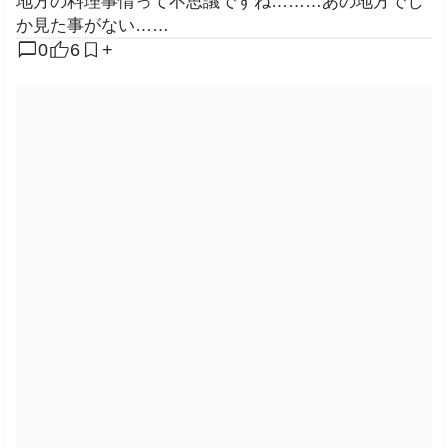
地方の料理事情って不思議ですね………あの地方でし
か見た事がない……
chat_bubble
0
6
+