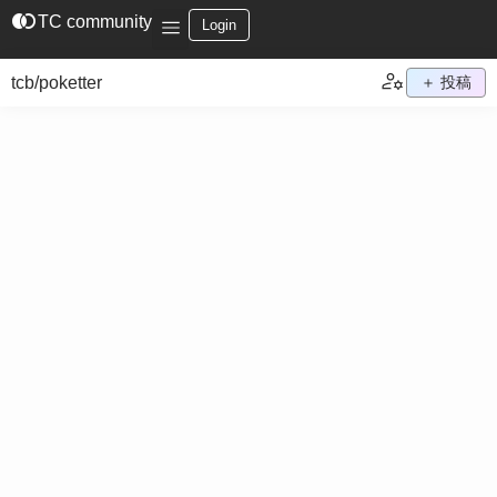
join_left
TC community
Login
tcb/poketter
＋ 投稿