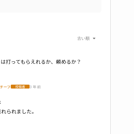
古い順
じは打ってもらえれるか、頼めるか？
部チーフ
3 年 前
投稿者
。
が
呆れられました。