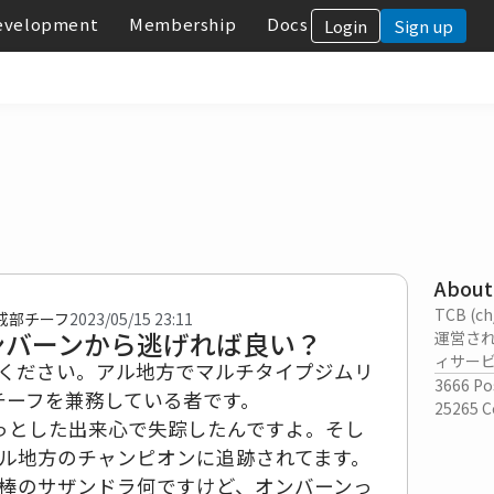
evelopment
Membership
Docs
Login
Sign up
About
TCB (
戒部チーフ
2023/05/15 23:11
ンバーンから逃げれば良い？
運営さ
ィサー
ください。アル地方でマルチタイプジムリ
3666
Po
チーフを兼務している者です。
25265
C
っとした出来心で失踪したんですよ。そし
ル地方のチャンピオンに追跡されてます。
棒のサザンドラ何ですけど、オンバーンっ