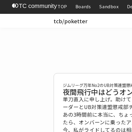
join_left
TC community
TOP
Boards
Sandbox
D
tcb/poketter
ジムリーグ万年No2のUB対策連盟懲
夜間飛行中はどうオ
単刀直入に申し上げ。助けて
ーダーとUB対策連盟懲戒部
あの3時間前に本当に、ちょ
たら、オンバーンに乗ったア
今、私がライドしてるのは相