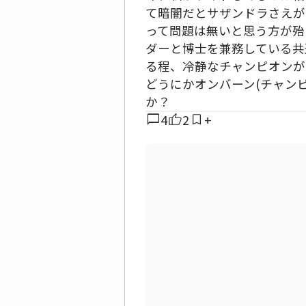
て暗闇だとサザンドラさえが
って問題は無いと思う方が殆
ダーと博士を兼務している共
る程、冷静なチャンピオンが
どうにかオンバーン(チャン
か？
chat_bubble
4
2
+