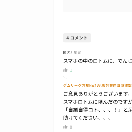
4
コメント
匿名
3 年 前
スマホの中のロトムに、でん
1
ジムリーグ万年No2のUB対策連盟懲戒
ご意見ありがとうございます
スマホロトムに頼んだのです
「自業自得ロト、、、！」と
助けてください、、、
0